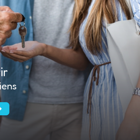
ir
iens