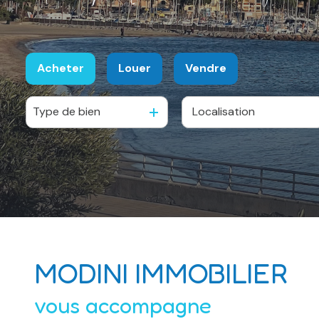
Acheter
Louer
Vendre
Type de bien
De l'ancien
à l'année
De l'immo pro
MODINI IMMOBILIER
vous accompagne