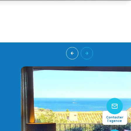
2
97
Contacter
l'agence
chambre(s)
m²