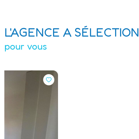
L'AGENCE A SÉLECTIO
pour vous
Vendu
Appartement 2 pièce(s)
1 chambre(s)
33 m²
Sainte-Maxime (83120)