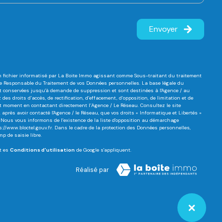
Envoyer
un fichier informatisé par La Boite Immo agissant comme Sous-traitant du traitement
este Responsable du Traitement de vos Données personnelles. La base légale du
sont conservées jusqu'à demande de suppression et sont destinées à l'Agence / au
es droits d’accès, de rectification, d’effacement, d’opposition, de limitation et de
ut moment en contactant directement l’Agence / Le Réseau. Consultez le site
après avoir contacté l'Agence / le Réseau, que vos droits « Informatique et Libertés »
Nous vous informons de l’existence de la liste d'opposition au démarchage
s://www.bloctel.gouv.fr
. Dans le cadre de la protection des Données personnelles,
 de saisie libre.
t es
Conditions d'utilisation
de Google s'appliquent.
Réalisé par