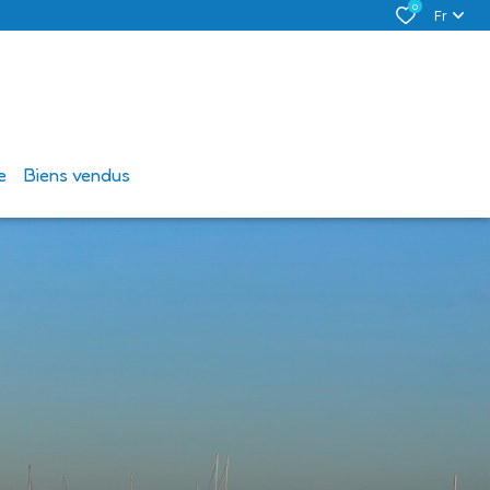
0
Fr
e
biens vendus