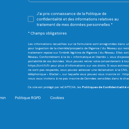
J'ai pris connaissance de la Politique de
confidentialité et des informations relatives au
traitement de mes données personnelles *
* Champs obligatoires
Les informations recueillies sur ce formulaire sont enregistrées dans 
pour la gestion de la clientèle/prospects de l'Agence / du Réseau qui r
traitement repose sur l'intérêt légitime de l'Agence / du Réseau. Elles 
Réseau. Conformément à la loi « informatique et libertés », vous disposez d
portabilité de vos données. Vous pouvez retirer votre consentement à to
https://cnil.fr/fr
pour plus d’informations sur vos droits. Si vous estimez, 
ne sont pas respectés, vous pouvez adresser une réclamation à la CNIL. 
téléphonique « Bloctel », sur laquelle vous pouvez vous inscrire ici :
http
nous vous invitons à ne pas inscrire de Données sensibles dans le champ
Ce site est protégé par reCAPTCHA, les
Politiques de Confidentialité
e
min
Politique RGPD
Cookies