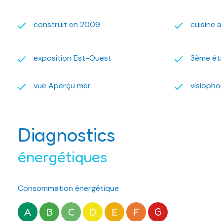
construit en 2009
cuisine 
exposition Est-Ouest
3ème ét
vue Aperçu mer
visioph
Diagnostics
énergétiques
Consommation énergétique
A
B
C
D
E
F
G