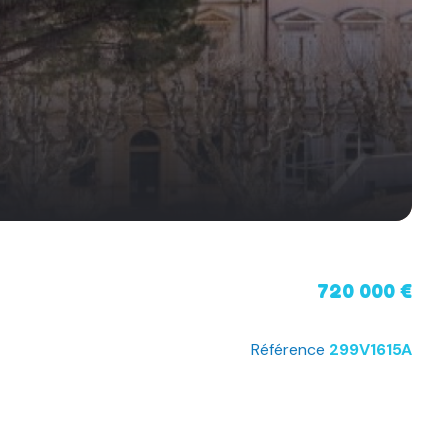
720 000 €
Référence
299V1615A