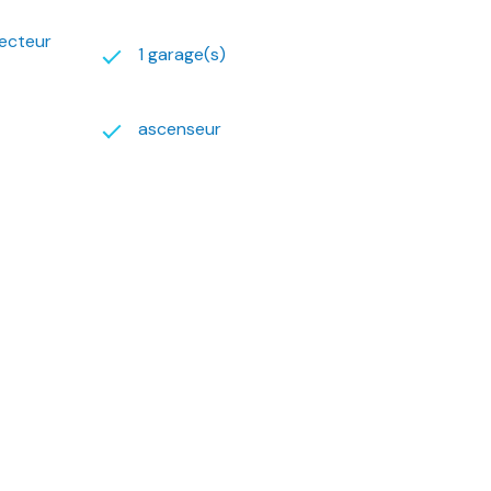
vecteur
1 garage(s)
ascenseur