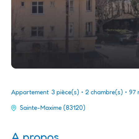
Appartement
3 pièce(s)
2 chambre(s)
97 
Sainte-Maxime (83120)
A propos