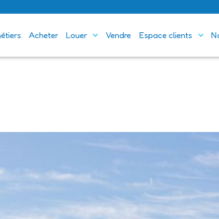
métiers
acheter
louer
vendre
espace clients
'année
sonnière
à louer