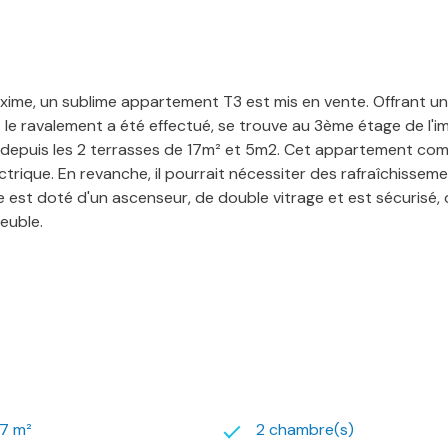
axime, un sublime appartement T3 est mis en vente. Offrant u
le ravalement a été effectué, se trouve au 3ème étage de l'im
r depuis les 2 terrasses de 17m² et 5m2. Cet appartement com
lectrique. En revanche, il pourrait nécessiter des rafraîchiss
 est doté d'un ascenseur, de double vitrage et est sécurisé, of
euble.
97 m²
2 chambre(s)