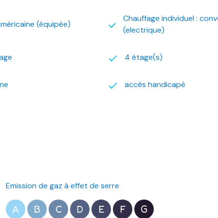
Chauffage individuel : con
américaine (équipée)
(electrique)
age
4 étage(s)
one
accès handicapé
Emission de gaz à effet de serre
A
B
C
D
E
F
G