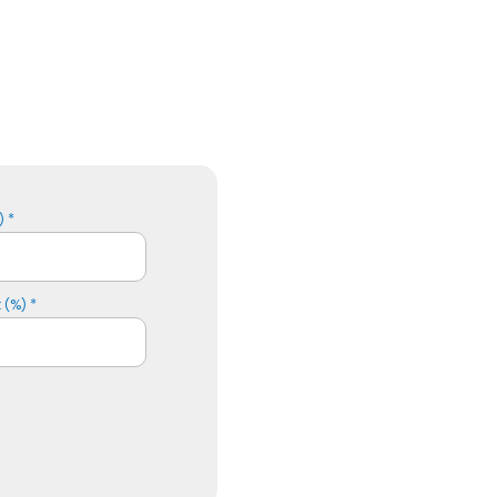
 *
 (%) *