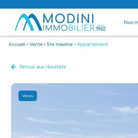
nos 
Accueil
Vente
Ste maxime
Appartement
location à l
syndic
location sai
vente
Retour aux résultats
location
j'ai un bien 
Vendu