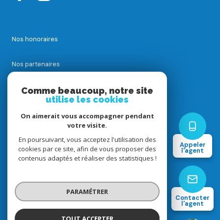
Nos honoraires
Nos partenaires
Mentions légales
Comme beaucoup, notre site
utilise les cookies
Admin
On aimerait vous accompagner pendant
votre visite.
En poursuivant, vous acceptez l'utilisation des
Politique RGPD
Appeler
cookies par ce site, afin de vous proposer des
l'agent
contenus adaptés et réaliser des statistiques !
Cookies
PARAMÉTRER
© 2026 | Tous droits réservés
Contacter
l'agent
Réalisé par
TOUT ACCEPTER