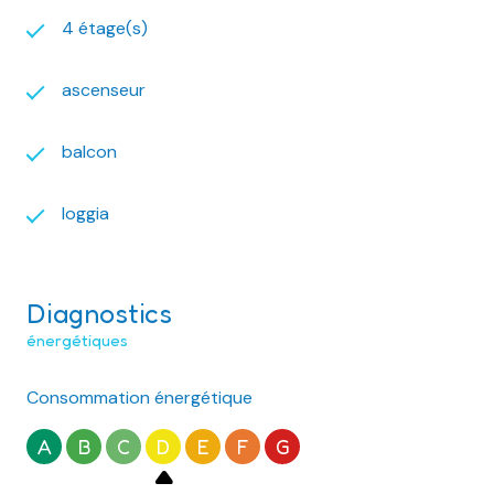
4 étage(s)
ascenseur
balcon
loggia
Diagnostics
énergétiques
Consommation énergétique
A
B
C
D
E
F
G