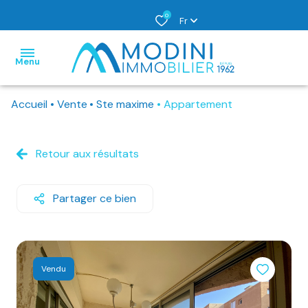
0
Fr
Menu
Accueil
Vente
Ste maxime
Appartement
nos
métiers
Retour aux résultats
location
syndic
acheter
à
vente
Partager ce bien
l'année
louer
location
location
vendre
saisonnière
Vendu
espace
j'ai
clients