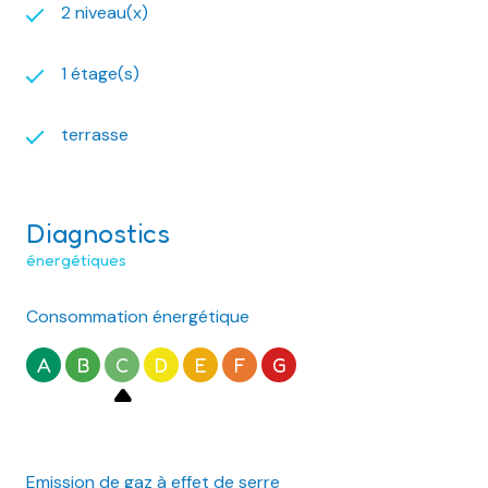
2 niveau(x)
1 étage(s)
terrasse
Diagnostics
énergétiques
Consommation énergétique
A
B
C
D
E
F
G
Emission de gaz à effet de serre