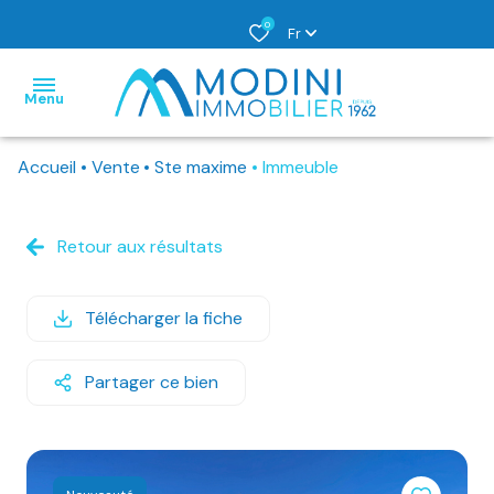
0
Fr
Menu
Accueil
Vente
Ste maxime
Immeuble
nos
métiers
Retour aux résultats
location
syndic
acheter
à
vente
Télécharger la fiche
l'année
louer
location
location
Partager ce bien
vendre
saisonnière
espace
j'ai
clients